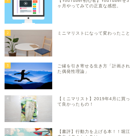
【YouTuber初心者】YouTuberを3
ヶ月やってみての正直な感想。
2
ミニマリストになって変わったこと
3
ご縁を引き寄せる生き方「計画され
た偶発性理論」
4
【ミニマリスト】2019年4月に買っ
て良かったもの！
5
【書評】行動力を上げる本！！堀江