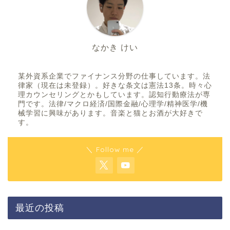
なかき けい
某外資系企業でファイナンス分野の仕事しています。法
律家（現在は未登録）。好きな条文は憲法13条。時々心
理カウンセリングとかもしています。認知行動療法が専
門です。法律/マクロ経済/国際金融/心理学/精神医学/機
械学習に興味があります。音楽と猫とお酒が大好きで
す。
＼ Follow me ／
最近の投稿